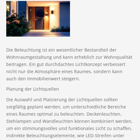
Notar
Kontaktaufnahme
Makleralleinauftrag
Maklerprovision
Die Beleuchtung ist ein wesentlicher Bestandteil der
Widerrufsbelehrung
Wohnraumgestaltung und kann erheblich zur Wohnqualität
beitragen. Ein gut durchdachtes Lichtkonzept verbessert
Besichtigungen
nicht nur die Atmosphäre eines Raumes, sondern kann
auch den Immobilienwert steigern.
Teilungserklärung
Planung der Lichtquellen
WEG
Die Auswahl und Platzierung der Lichtquellen sollten
sorgfältig geplant werden, um unterschiedliche Bereiche
Monatliche Belastung
eines Raumes optimal zu beleuchten. Deckenleuchten,
Stehlampen und Wandleuchten können kombiniert werden,
um ein stimmungsvolles und funktionales Licht zu schaffen.
Indirekte Beleuchtungselemente, wie LED-Streifen unter