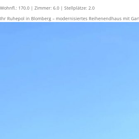
Wohnfl.: 170.0 | Zimmer: 6.0 | Stellplätze: 2.0
Ihr Ruhepol in Blomberg – modernisiertes Reihenendhaus mit Gart