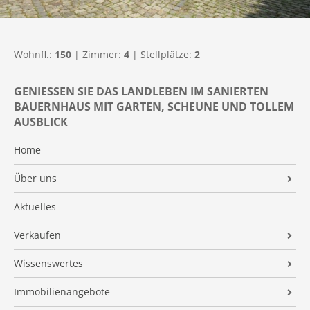
Wohnfl.:
150
| Zimmer:
4
| Stellplätze:
2
GENIESSEN SIE DAS LANDLEBEN IM SANIERTEN B
AUERNHAUS MIT GARTEN, SCHEUNE UND TOLLEM A
USBLICK
Home
Über uns
AB Immobilien
Aktuelles
Qualifikationen
Verkaufen
Referenzen
Makleralleinauftrag
Wissenswertes
Kundenmeinungen
Preisermittlung
AB IMMO-NEWS
Immobilienangebote