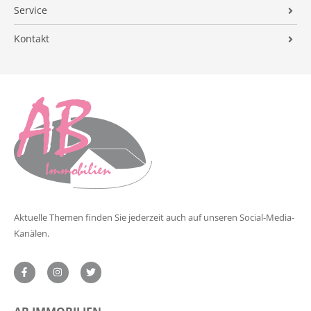
Energieausweis
Immobilien ABC
Alle Immobilienangebote
Service
Verkaufsvorbereitung
FAQ
Finanzierung
Immobilienvermittlung
Kontakt
Vermarktung
Suchauftrag
Preisermittlung
Impressum
Begleitung
Energieausweis
Datenschutz
Nachbetreuung
Formulare
Tipps für Privatverkäufer
Referenzobjekte
Verkaufsanfrage
Aktuelle Themen finden Sie jederzeit auch auf unseren Social-Media-
Kanälen.