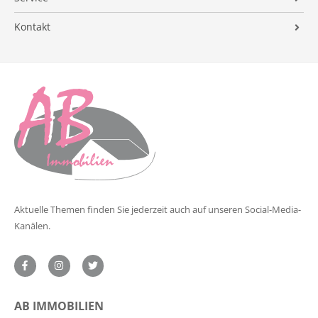
Verkaufsvorbereitung
FAQ
Finanzierung
Immobilienvermittlung
Kontakt
Vermarktung
Suchauftrag
Preisermittlung
Impressum
Begleitung
Energieausweis
Datenschutz
Nachbetreuung
Formulare
Tipps für Privatverkäufer
Referenzobjekte
Verkaufsanfrage
Aktuelle Themen finden Sie jederzeit auch auf unseren Social-Media-
Kanälen.
AB IMMOBILIEN