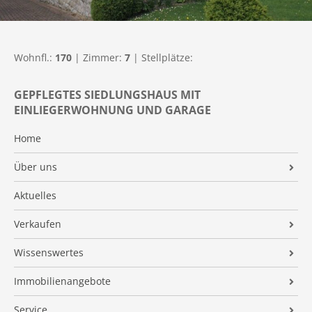
Wohnfl.:
170
| Zimmer:
7
| Stellplätze:
GEPFLEGTES SIEDLUNGSHAUS MIT
EINLIEGERWOHNUNG UND GARAGE
Home
Über uns
AB Immobilien
Aktuelles
Qualifikationen
Verkaufen
Referenzen
Makleralleinauftrag
Wissenswertes
Kundenmeinungen
Preisermittlung
AB IMMO-NEWS
Immobilienangebote
Energieausweis
Immobilien ABC
Alle Immobilienangebote
Service