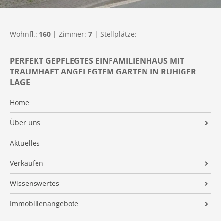
Wohnfl.:
160
| Zimmer:
7
| Stellplätze:
PERFEKT GEPFLEGTES EINFAMILIENHAUS MIT
TRAUMHAFT ANGELEGTEM GARTEN IN RUHIGER
LAGE
Home
Über uns
AB Immobilien
Aktuelles
Qualifikationen
Verkaufen
Referenzen
Makleralleinauftrag
Wissenswertes
Kundenmeinungen
Preisermittlung
AB IMMO-NEWS
Immobilienangebote
Energieausweis
Immobilien ABC