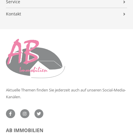
Alle Immobilienangebote
Service
Verkaufsvorbereitung
FAQ
Finanzierung
Immobilienvermittlung
Kontakt
Vermarktung
Suchauftrag
Preisermittlung
Impressum
Begleitung
Energieausweis
Datenschutz
Nachbetreuung
Formulare
Tipps für Privatverkäufer
Referenzobjekte
Verkaufsanfrage
Aktuelle Themen finden Sie jederzeit auch auf unseren Social-Media-
Kanälen.
AB IMMOBILIEN