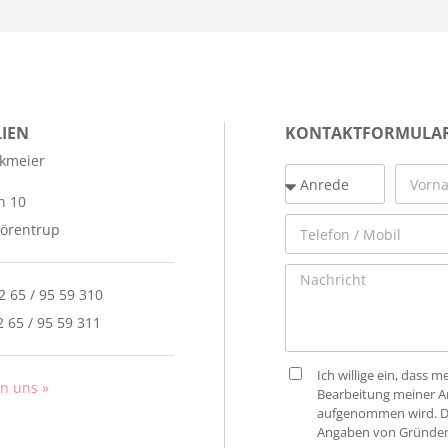
IEN
KONTAKTFORMULA
ckmeier
n 10
örentrup
52 65 / 95 59 310
2 65 / 95 59 311
Ich willige ein, dass
an uns »
Bearbeitung meiner An
aufgenommen wird. Die
Angaben von Gründen 