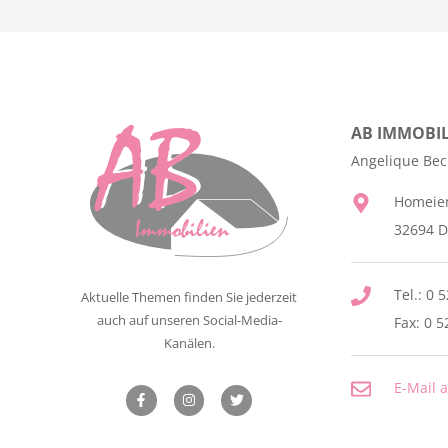
Nachbetreuung
Formulare
Tipps für Privatverkäufer
Referenzobjekte
Verkaufsanfrage
AB IMMOBIL
Angelique Be
Homeie
32694 D
Tel.: 0 
Aktuelle Themen finden Sie jederzeit
auch auf unseren Social-Media-
Fax: 0 5
Kanälen.
E-Mail 