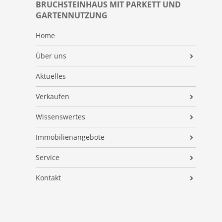
BRUCHSTEINHAUS MIT PARKETT UND
GARTENNUTZUNG
Home
Über uns
AB Immobilien
Aktuelles
Qualifikationen
Verkaufen
Referenzen
Makleralleinauftrag
Wissenswertes
Kundenmeinungen
Preisermittlung
AB IMMO-NEWS
Immobilienangebote
Energieausweis
Immobilien ABC
Alle Immobilienangebote
Service
Verkaufsvorbereitung
FAQ
Finanzierung
Immobilienvermittlung
Kontakt
Vermarktung
Suchauftrag
Preisermittlung
Impressum
Begleitung
Energieausweis
Datenschutz