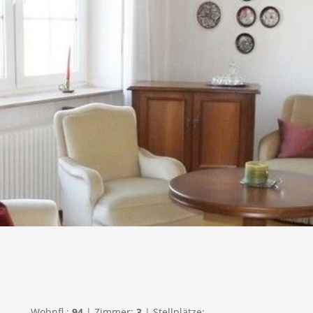
Wohnfl.:
94
| Zimmer:
3
| Stellplätze: