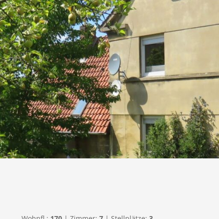
Wohnfl.:
170
| Zimmer:
7
| Stellplätze:
3