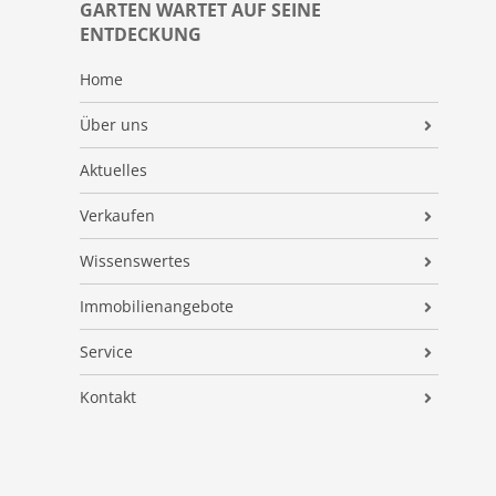
GARTEN WARTET AUF SEINE
ENTDECKUNG
Home
Über uns
AB Immobilien
Aktuelles
Qualifikationen
Verkaufen
Referenzen
Makleralleinauftrag
Wissenswertes
Kundenmeinungen
Preisermittlung
AB IMMO-NEWS
Immobilienangebote
Energieausweis
Immobilien ABC
Alle Immobilienangebote
Service
Verkaufsvorbereitung
FAQ
Finanzierung
Immobilienvermittlung
Kontakt
Vermarktung
Suchauftrag
Preisermittlung
Impressum
Begleitung
Energieausweis
Datenschutz