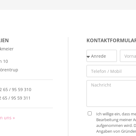
IEN
KONTAKTFORMULA
ckmeier
n 10
örentrup
52 65 / 95 59 310
2 65 / 95 59 311
Ich willige ein, dass
an uns »
Bearbeitung meiner An
aufgenommen wird. Die
Angaben von Gründen 