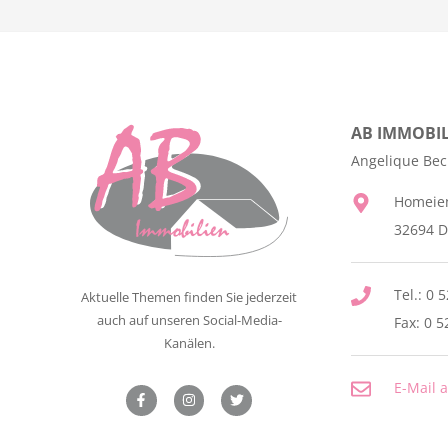
Nachbetreuung
Formulare
Tipps für Privatverkäufer
Referenzobjekte
Verkaufsanfrage
AB IMMOBIL
Angelique Be
Homeie
32694 D
Tel.: 0 
Aktuelle Themen finden Sie jederzeit
auch auf unseren Social-Media-
Fax: 0 5
Kanälen.
E-Mail 