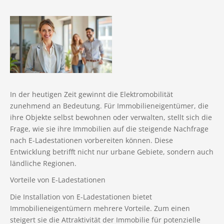
Notar
Kontaktaufnahme
Makleralleinauftrag
Maklerprovision
Widerrufsbelehrung
In der heutigen Zeit gewinnt die Elektromobilität
zunehmend an Bedeutung. Für Immobilieneigentümer, die
Besichtigungen
ihre Objekte selbst bewohnen oder verwalten, stellt sich die
Frage, wie sie ihre Immobilien auf die steigende Nachfrage
Teilungserklärung
nach E-Ladestationen vorbereiten können. Diese
WEG
Entwicklung betrifft nicht nur urbane Gebiete, sondern auch
ländliche Regionen.
Monatliche Belastung
Vorteile von E-Ladestationen
Die Installation von E-Ladestationen bietet
Immobilieneigentümern mehrere Vorteile. Zum einen
steigert sie die Attraktivität der Immobilie für potenzielle